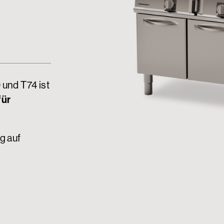
 und T74 ist
für
g auf