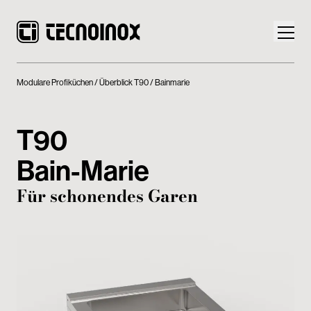
Modulare Profiküchen
Überblick T90
Bainmarie
T90
Produkte
Bain-Marie
Die Welt von Tecnoinox
Für schonendes Garen
News
Download
Kontakt