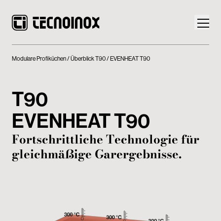
Modulare Profiküchen
Überblick T90
EVENHEAT T90
T90
Produkte
EVENHEAT T90
Die Welt von Tecnoinox
Fortschrittliche Technologie für
gleichmäßige Garergebnisse.
News
Download
Kontakt