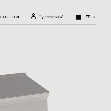
s contacter
Espace réservé
FR
EN
IT
FR
DE