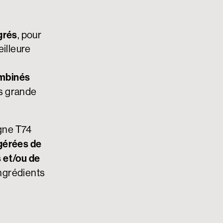
égrés
, pour
eilleure
mbinés
s grande
igne T74
igérées de
 et/ou de
ingrédients