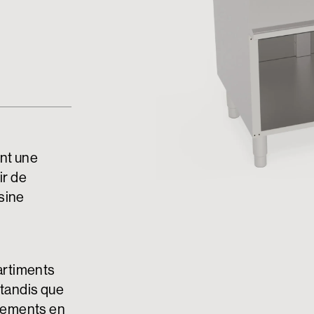
nt une
ir de
sine
partiments
 tandis que
pements en