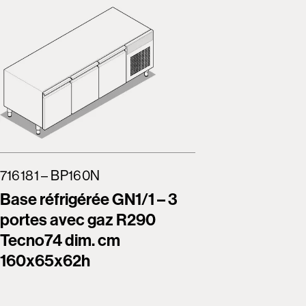
716181 – BP160N
716182 –
Base réfrigérée GN1/1 – 3
Base réf
portes avec gaz R290
porte – 
Tecno74 dim. cm
R290 T
160x65x62h
160x65