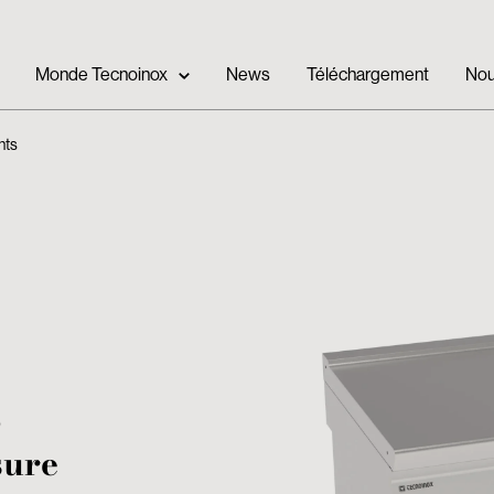
Monde Tecnoinox
News
Téléchargement
Nou
nts
s
sure