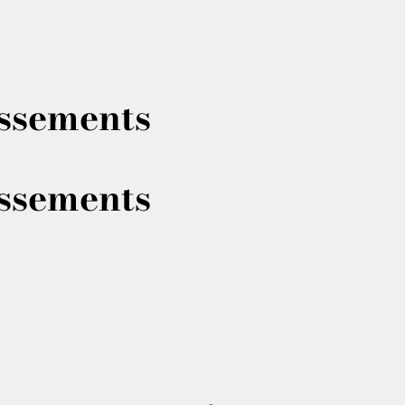
assements
assements