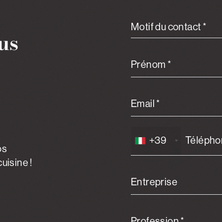
Motif du contact *
us
Prénom *
Email *
+39
os
uisine !
Entreprise
Profession *