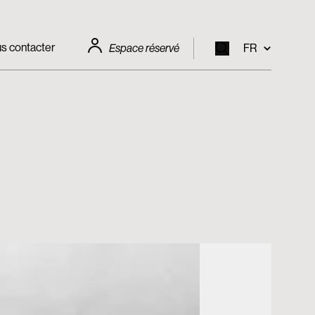
s contacter
Espace réservé
FR
EN
IT
FR
DE