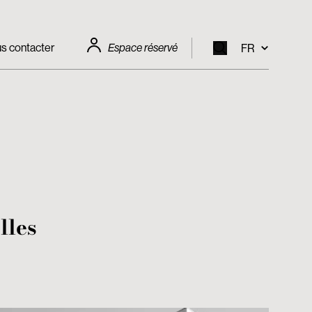
s contacter
Espace réservé
FR
EN
IT
FR
DE
lles