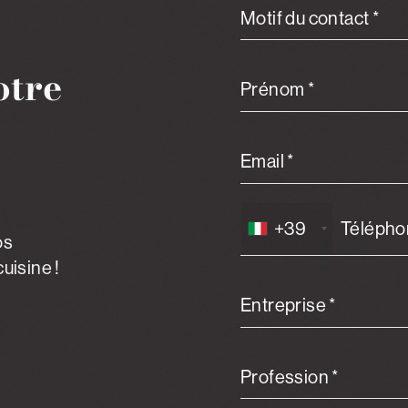
Motif du contact *
otre
Prénom *
Email *
+39
os
uisine !
Entreprise *
Profession *