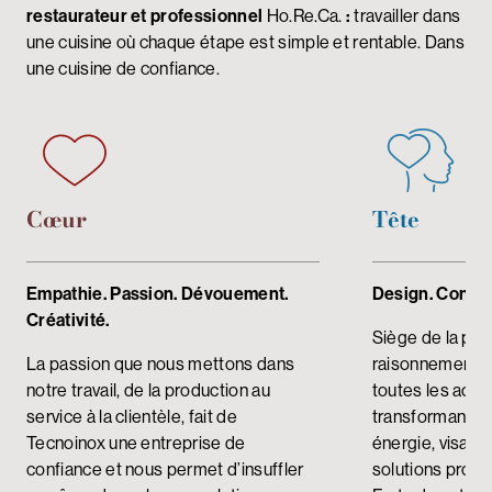
restaurateur et professionnel
Ho.Re.Ca.
:
travailler dans
une cuisine où chaque étape est simple et rentable. Dans
une cuisine de confiance.
Cœur
Tête
Empathie. Passion. Dévouement.
Design.
Concep
Créativité.
Siège de la pen
La passion que nous mettons dans
raisonnement, l
notre travail, de la production au
toutes les acti
service à la clientèle, fait de
transformant u
Tecnoinox une entreprise de
énergie, visant
confiance et nous permet d’insuffler
solutions profes