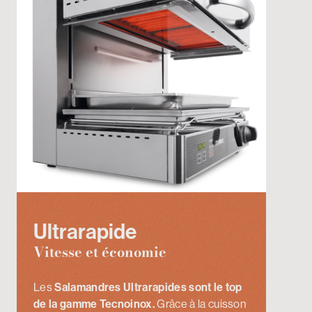
Ultrarapide
Vitesse et économie
Les
Salamandres Ultrarapides sont le top
de la gamme Tecnoinox.
Grâce à la cuisson