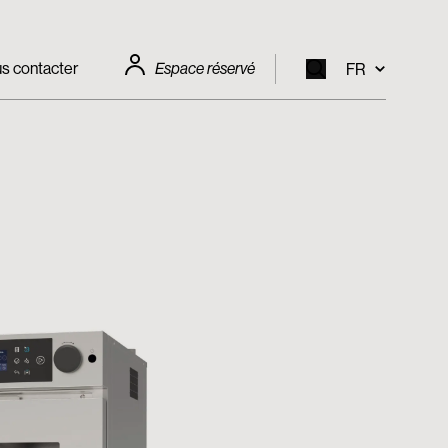
s contacter
Espace réservé
FR
EN
IT
FR
DE