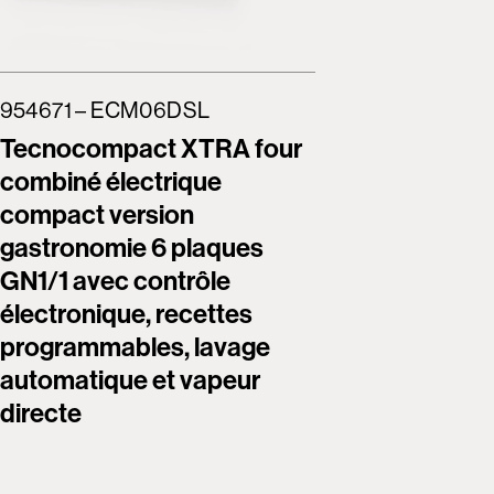
954671 – ECM06DSL
954672 
Tecnocompact XTRA four
Tecnoc
combiné électrique
combiné
compact version
compact
gastronomie 6 plaques
gastron
GN1/1 avec contrôle
GN1/1 a
électronique, recettes
électro
programmables, lavage
program
automatique et vapeur
automat
directe
directe