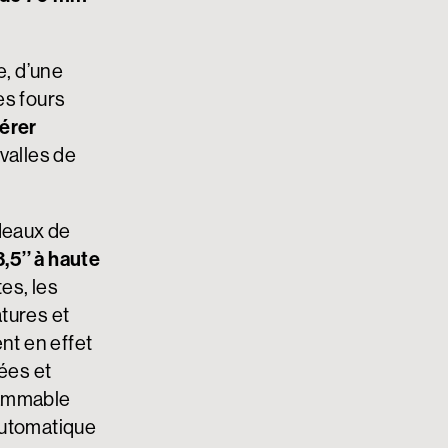
, d’une
es fours
érer
valles de
deaux de
,5’’ à haute
es, les
tures et
nt en effet
lées et
rammable
automatique