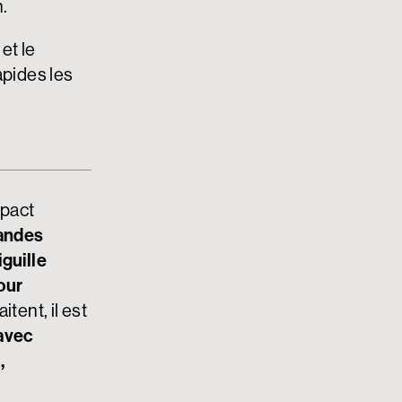
.
et le
apides les
mpact
andes
iguille
our
itent, il est
avec
,