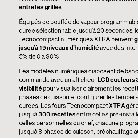
entre les grilles
.
Équipés de bouffée de vapeur programmable
durée sélectionnable jusqu’à 20 secondes, l
Tecnocompact numériques XTRA peuvent
g
jusqu’à 19 niveaux d’humidité
avec des inter
5% de 0 à 90%.
Les modèles numériques disposent de ban
commande avec un afficheur
LCD couleurs 3
visibilité
pour visualiser clairement les recett
phases de cuisson et configurer les tempéra
durées. Les fours Tecnocompact
XTRA
gère
jusqu’à
300 recettes
entre celles pré-instal
celles personnelles du chef, chacune prog
jusqu’à 8 phases de cuisson, préchauffage 