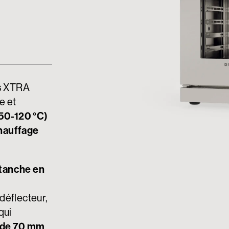
s XTRA
e et
(50-120 °C)
chauffage
tanche en
déflecteur,
qui
 de 70 mm