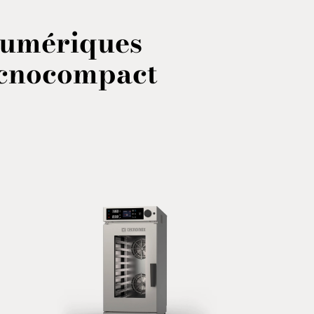
numériques
cnocompact