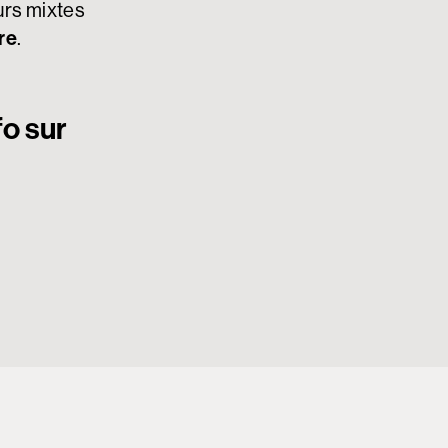
urs mixtes
re
.
fo sur