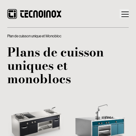
Plan de cuisson unique et Monobloc
Plans de cuisson
uniques et
Produits
monoblocs
Monde Tecnoinox
News
Téléchargement
Nous contacter