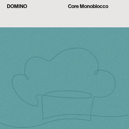
My Tecnoinox
DOMINO
Core Monoblocco