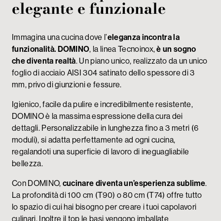
elegante e funzionale
Immagina una cucina dove l’
eleganza incontra la
funzionalità.
DOMINO
, la linea Tecnoinox,
è un sogno
che diventa realtà
. Un piano unico, realizzato da un unico
foglio di acciaio AISI 304 satinato dello spessore di 3
mm, privo di giunzioni e fessure.
Igienico, facile da pulire e incredibilmente resistente,
DOMINO è la massima espressione della cura dei
dettagli. Personalizzabile in lunghezza fino a 3 metri (6
moduli), si adatta perfettamente ad ogni cucina,
regalandoti una superficie di lavoro di ineguagliabile
bellezza.
Con DOMINO,
cucinare diventa un’esperienza sublime
.
La profondità di 100 cm (T90) o 80 cm (T74) offre tutto
lo spazio di cui hai bisogno per creare i tuoi capolavori
culinari. Inoltre il top le basi vengono imballate