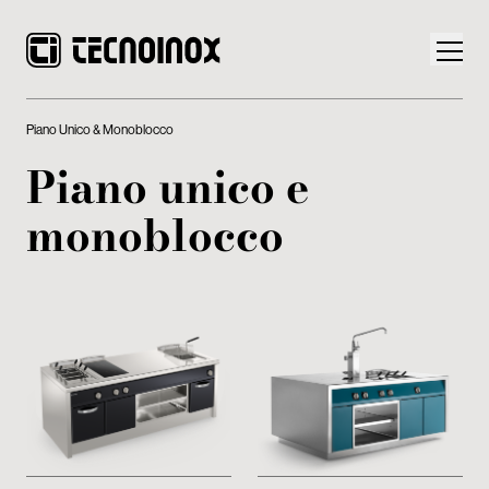
Piano Unico & Monoblocco
Piano unico e
monoblocco
Prodotti
Mondo Tecnoinox
News
Download
Contatti