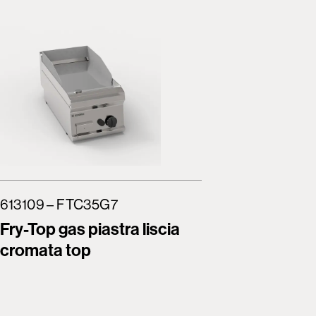
613109 – FTC35G7
613110 –
Fry-Top gas piastra liscia
Fry-Top 
cromata top
top