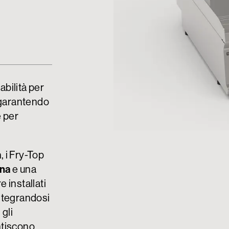
abilità per
 garantendo
e per
a
, i Fry-Top
gna
e una
 installati
integrandosi
 gli
antiscono