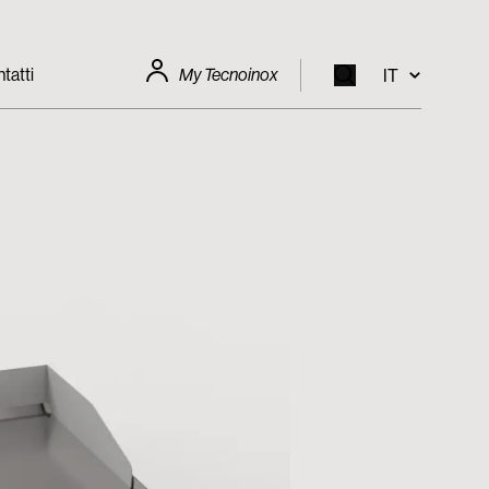
tatti
My Tecnoinox
IT
EN
IT
FR
DE