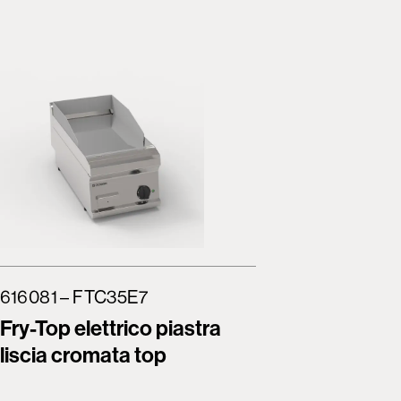
616081 – FTC35E7
616082 
Fry-Top elettrico piastra
Fry-Top 
liscia cromata top
liscia t