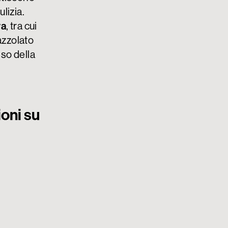
lizia.
ra
, tra cui
azzolato
iso della
oni su