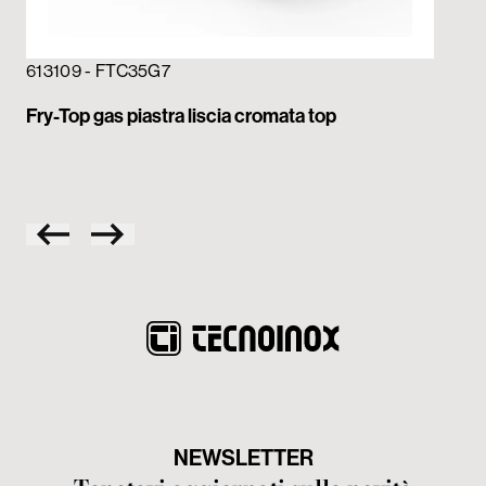
613109 - FTC35G7
613
Fry-Top gas piastra liscia cromata top
Fry
NEWSLETTER