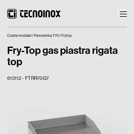
Cucine modulari
Panoramica T70
Frytop
Fry-Top gas piastra rigata
top
Prodotti
613112 - FTRR70G7
Mondo Tecnoinox
News
Download
Contatti