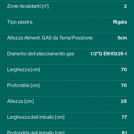
Zone riscaldanti [n°]
2
Tipo piastra
Rigata
Altezza Aliment. GAS da Terra/Posizione
5cm
Diametro dell allacciamento gas
1/2"G EN10226-1
Larghezza [cm]
70
Profondità [cm]
70
Altezza [cm]
28
Larghezza dell imballo [cm]
77
Profondità dell imballo [cm]
81