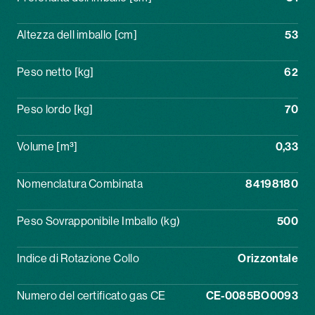
Altezza dell imballo [cm]
53
Peso netto [kg]
62
Peso lordo [kg]
70
Volume [m³]
0,33
Nomenclatura Combinata
84198180
Peso Sovrapponibile Imballo (kg)
500
Indice di Rotazione Collo
Orizzontale
Numero del certificato gas CE
CE-0085BO0093