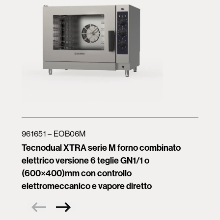
961651 – EOB06M
Tecnodual XTRA serie M forno combinato
elettrico versione 6 teglie GN1/1 o
(600×400)mm con controllo
elettromeccanico e vapore diretto