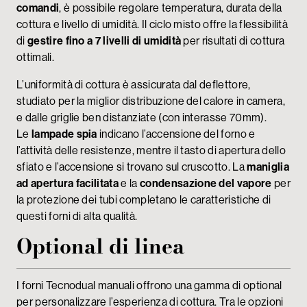
comandi
, è possibile regolare temperatura, durata della
cottura e livello di umidità. Il ciclo misto offre la flessibilità
di
gestire fino a 7 livelli di umidità
per risultati di cottura
ottimali.
L’uniformità di cottura è assicurata dal deflettore,
studiato per la miglior distribuzione del calore in camera,
e dalle griglie ben distanziate (con interasse 70mm).
Le
lampade spia
indicano l’accensione del forno e
l’attività delle resistenze, mentre il tasto di apertura dello
sfiato e l’accensione si trovano sul cruscotto. La
maniglia
ad apertura facilitata
e la
condensazione del vapore
per
la protezione dei tubi completano le caratteristiche di
questi forni di alta qualità.
Optional di linea
I forni Tecnodual manuali offrono una gamma di optional
per personalizzare l’esperienza di cottura. Tra le opzioni