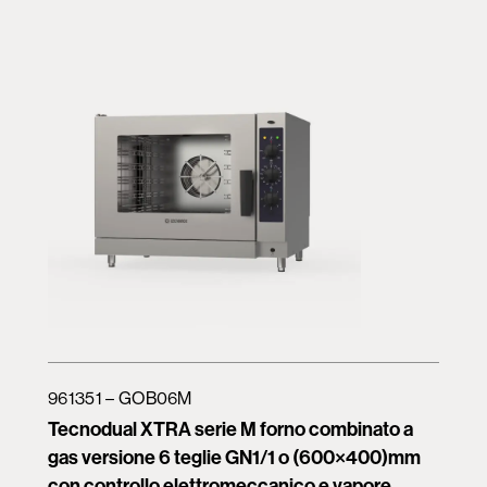
961351 – GOB06M
Tecnodual XTRA serie M forno combinato a
gas versione 6 teglie GN1/1 o (600×400)mm
con controllo elettromeccanico e vapore