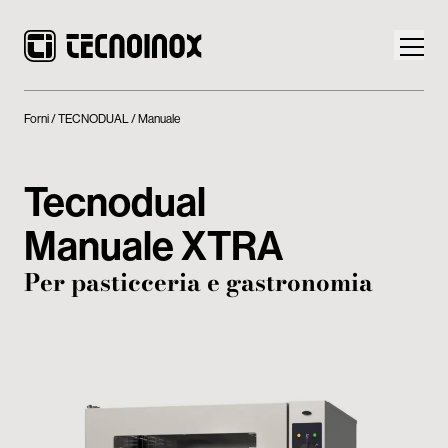
Forni
TECNODUAL
Manuale
Tecnodual
Prodotti
Manuale XTRA
Mondo Tecnoinox
Per pasticceria e gastronomia
News
Download
Contatti