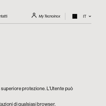
tatti
My Tecnoinox
IT
EN
IT
FR
DE
di superiore protezione. L'Utente può
zioni di qualsiasi browser.