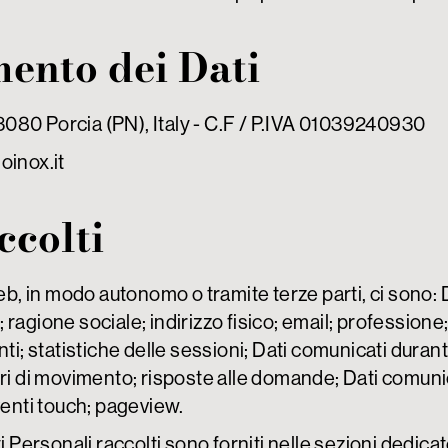
mento dei Dati
 33080 Porcia (PN), Italy - C.F / P.IVA 01039240930
inox.it
ccolti
eb, in modo autonomo o tramite terze parti, ci sono: D
ragione sociale; indirizzo fisico; email; professione;
enti; statistiche delle sessioni; Dati comunicati durant
ri di movimento; risposte alle domande; Dati comunicat
venti touch; pageview.
i Personali raccolti sono forniti nelle sezioni dedic