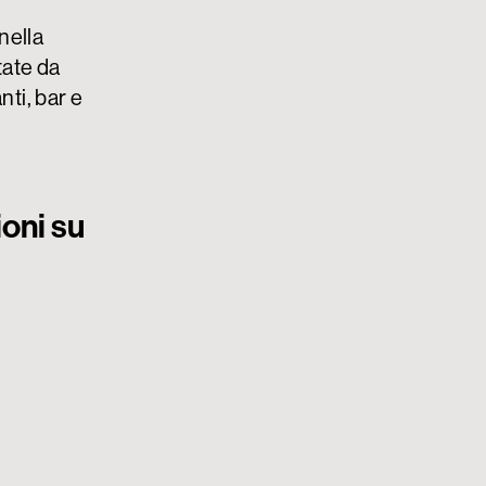
nella
tate da
nti, bar e
oni su