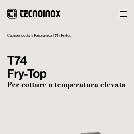
Cucine modulari
Panoramica T74
Frytop
T74
Prodotti
Fry-Top
Mondo Tecnoinox
Per cotture a temperatura elevata
News
Download
Contatti