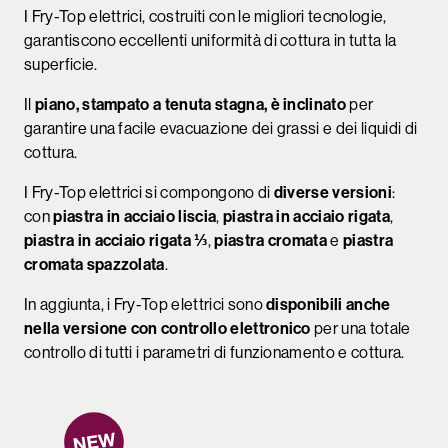
I Fry-Top elettrici, costruiti con le migliori tecnologie,
garantiscono eccellenti uniformità di cottura in tutta la
superficie.
Il
piano, stampato a tenuta stagna, è inclinato
per
garantire una facile evacuazione dei grassi e dei liquidi di
cottura.
I Fry-Top elettrici si compongono di
diverse versioni
:
con
piastra in acciaio liscia
,
piastra in acciaio rigata
,
piastra in acciaio rigata ⅓
,
piastra cromata
e
piastra
cromata spazzolata
.
In aggiunta, i Fry-Top elettrici sono
disponibili anche
nella versione con controllo elettronico
per una totale
controllo di tutti i parametri di funzionamento e cottura.