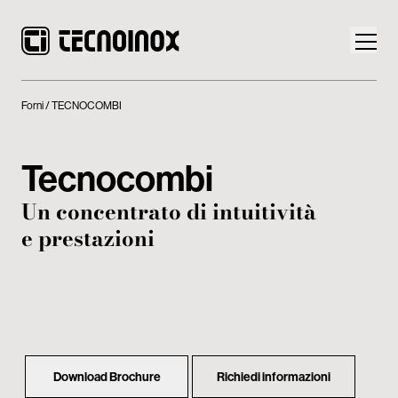
Forni
TECNOCOMBI
Tecnocombi
Prodotti
Un concentrato di intuitività
e prestazioni
Mondo Tecnoinox
News
Download
Contatti
Download Brochure
Richiedi informazioni