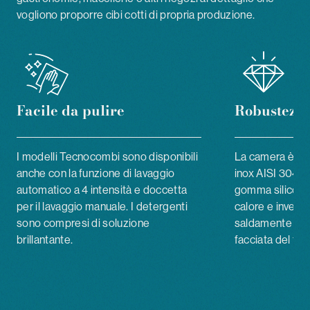
vogliono proporre cibi cotti di propria produzione.
Facile da pulire
Robustezz
I modelli
Tecnocombi sono disponibili
La camera è a t
anche con la funzione di lavaggio
inox AISI 304 e 
automatico a 4 intensità e doccetta
gomma siliconic
per il lavaggio manuale. I detergenti
calore e invec
sono compresi di soluzione
saldamente mont
brillantante.
facciata del for