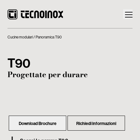
Cucine modulari
Panoramica T90
T90
Prodotti
Progettate per durare
Mondo Tecnoinox
News
Download
Download Brochure
Richiedi informazioni
Contatti