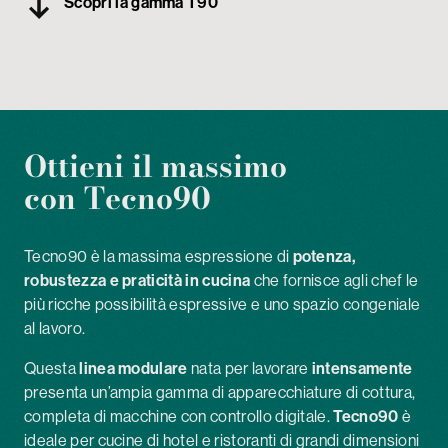
Scopri la gamma T90
My Tecnoinox
Ottieni il massimo
con Tecno90
Tecno90 è la massima espressione di
potenza,
robustezza e praticità in cucina
che fornisce agli chef le
più ricche possibilità espressive e uno spazio congeniale
al lavoro.
Questa
linea modulare
nata per lavorare
intensamente
presenta un’ampia gamma di apparecchiature di cottura,
completa di macchine con controllo digitale.
Tecno90
è
ideale per cucine di hotel e ristoranti di grandi dimensioni