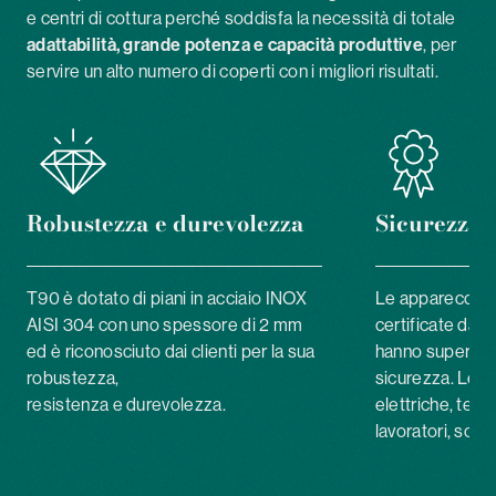
e centri di cottura perché soddisfa la necessità di totale
adattabilità, grande potenza e capacità produttive
, per
servire un alto numero di coperti con i migliori risultati.
Robustezza
e durevolezza
Sicurezza
T90 è dotato di
piani in acciaio INOX
Le apparecchia
AISI 304 con uno spessore di 2 mm
certificate dal
ed è riconosciuto dai clienti per la sua
hanno superato i
robustezza,
sicurezza. Le a
resistenza e durevolezza.
elettriche, test
lavoratori, sono