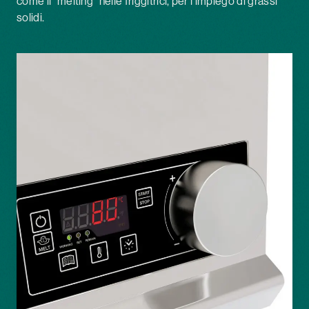
come il “melting” nelle friggitrici, per l’impiego di grassi
solidi.