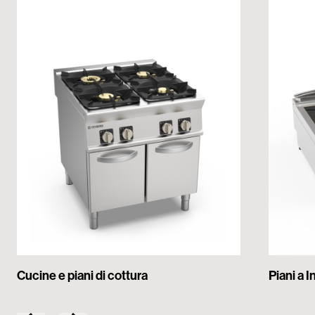
Cucine e piani di cottura
Piani a 