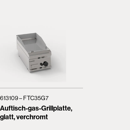
613109 – FTC35G7
613110 –
Auftisch-gas-Grillplatte,
Auftisch
glatt, verchromt
glatt