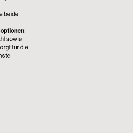
e beide
noptionen
:
ahl sowie
rgt für die
hste