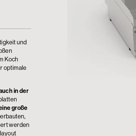
tigkeit und
roßen
em Koch
r optimale
auch in der
platten
eine große
terbauten,
iert werden
nlayout