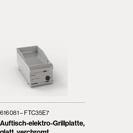
616081 – FTC35E7
616082 
Auftisch-elektro-Grillplatte,
Auftisch
glatt, verchromt
glatt