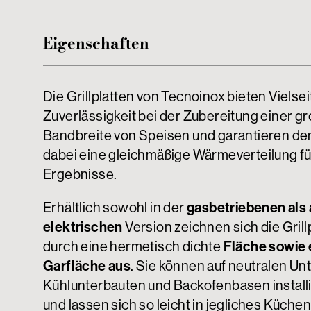
Eigenschaften
Die Grillplatten von Tecnoinox bieten Vielsei
Zuverlässigkeit bei der Zubereitung einer g
Bandbreite von Speisen und garantieren d
dabei eine gleichmäßige Wärmeverteilung fü
Ergebnisse.
Erhältlich sowohl in der
gasbetriebenen als 
elektrischen
Version zeichnen sich die Grill
durch eine hermetisch dichte
Fläche sowie 
Garfläche aus
. Sie können auf neutralen Un
Kühlunterbauten und Backofenbasen install
und lassen sich so leicht in jegliches Küche