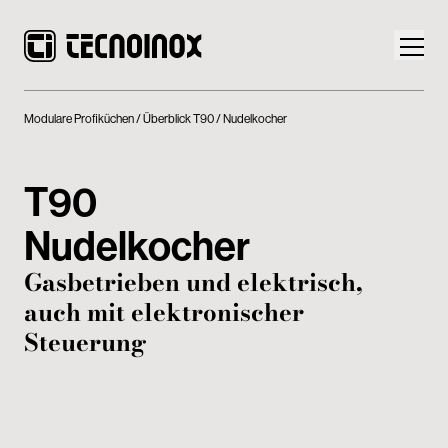
Modulare Profiküchen
Überblick T90
Nudelkocher
T90
Produkte
Nudelkocher
Die Welt von Tecnoinox
Gasbetrieben und elektrisch,
auch mit elektronischer
News
Steuerung
Download
Kontakt