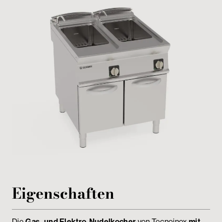
Passwortgeschützter Bereich
Eigenschaften
Die
Gas- und Elektro-Nudelkocher
von Tecnoinox
mit