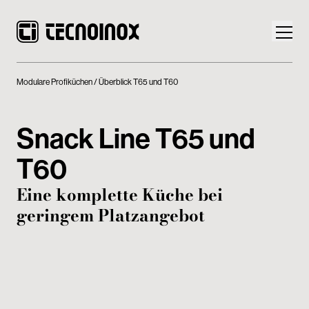
Modulare Profiküchen
Überblick T65 und T60
Snack Line T65 und
Produkte
T60
Die Welt von Tecnoinox
Eine komplette Küche bei
geringem Platzangebot
News
Download
Kontakt