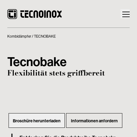
Kombidämpfer
TECNOBAKE
Tecnobake
Produkte
Flexibilität stets griffbereit
Die Welt von Tecnoinox
News
Download
Broschüre herunterladen
Informationen anfordern
Kontakt