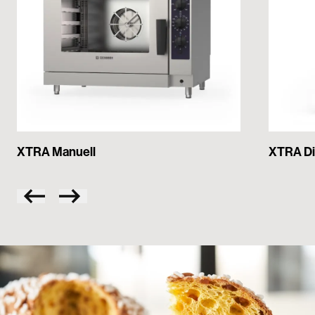
XTRA Manuell
XTRA Di