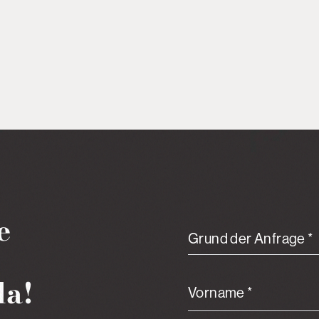
e
Grund der Anfrage *
da!
Vorname *