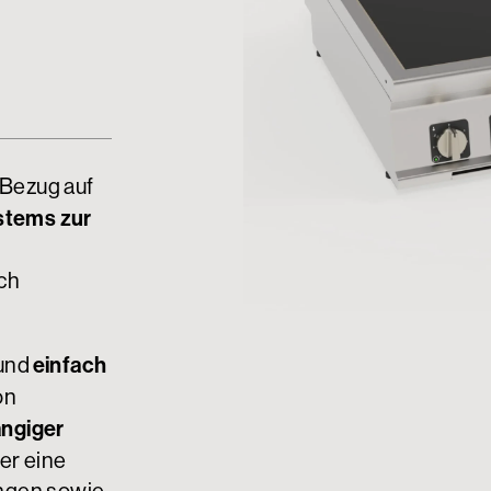
 Bezug auf
stems zur
uch
einfach
und
on
ängiger
der eine