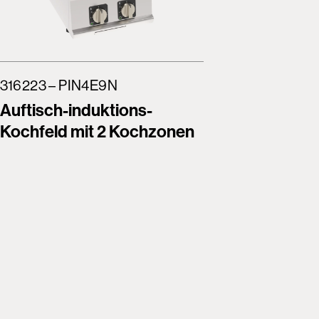
316223 – PIN4E9N
316224 
Auftisch-induktions-
Auftisc
Kochfeld mit 2 Kochzonen
Kochfel