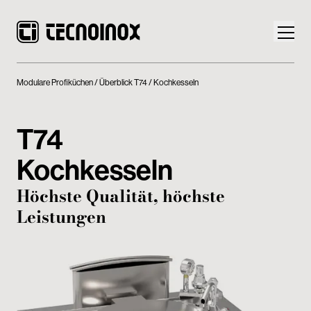
Modulare Profiküchen
Überblick T74
Kochkesseln
T74
Produkte
Kochkesseln
Die Welt von Tecnoinox
Höchste Qualität, höchste
Leistungen
News
Download
Kontakt