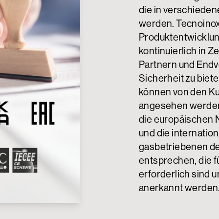
die in verschieden
werden. Tecnoinox
Produktentwicklun
kontinuierlich in Z
Partnern und Endv
Sicherheit zu biet
können von den Ku
angesehen werden:
die europäischen N
und die internati
gasbetriebenen d
entsprechen, die f
erforderlich sind 
anerkannt werden