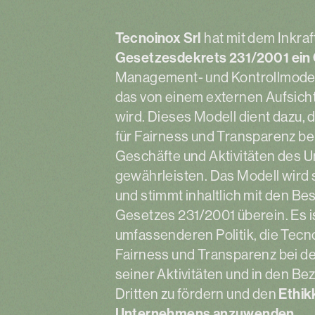
Tecnoinox Srl
hat mit dem Inkraf
Gesetzesdekrets 231/2001 ein 
Management- und Kontrollmodell
das von einem externen Aufsicht
wird. Dieses Modell dient dazu,
für Fairness und Transparenz be
Geschäfte und Aktivitäten des 
gewährleisten. Das Modell wird s
und stimmt inhaltlich mit den 
Gesetzes 231/2001 überein. Es is
umfassenderen Politik, die Tecno
Fairness und Transparenz bei d
seiner Aktivitäten und in den B
Dritten zu fördern und den
Ethik
Unternehmens anzuwenden.