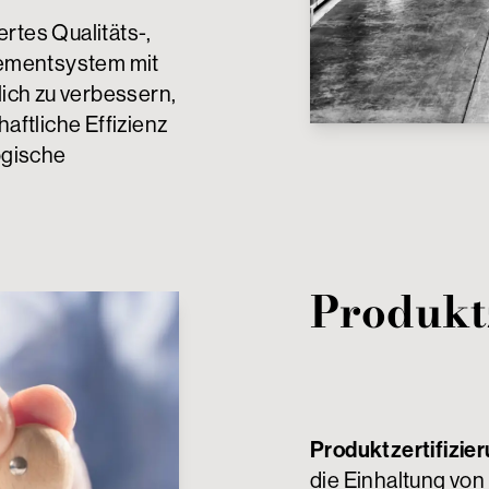
rtes Qualitäts-,
ementsystem mit
lich zu verbessern,
haftliche Effizienz
logische
Produktz
Produktzertifizie
die Einhaltung von