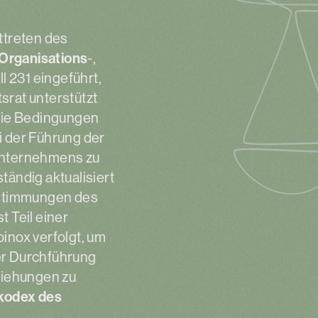
ttreten des
Organisations
-,
 231 eingeführt,
srat unterstützt
 die Bedingungen
i der Führung der
Unternehmens zu
tändig aktualisiert
Bestimmungen des
t Teil einer
inox verfolgt, um
er Durchführung
eziehungen zu
kodex des