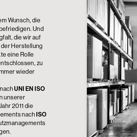
dem Wunsch, die
befriedigen. Und
falt, die wir auf
 der Herstellung
te eine Rolle
entschlossen, zu
immer wieder
nach
UNI EN ISO
en unserer
Jahr 2011 die
agements nach
ISO
hutzmanagements
gen.