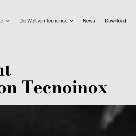
te
Die Welt von Tecnoinox
News
Download
nt
von Tecnoinox