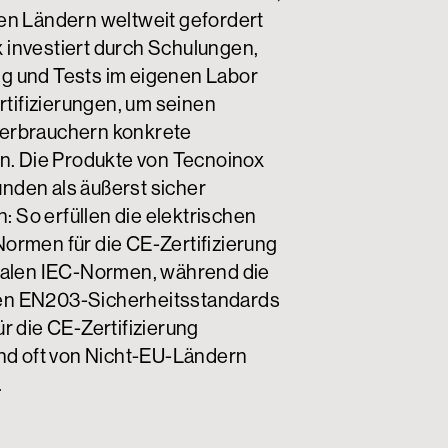
en Ländern weltweit gefordert
 investiert durch Schulungen,
g und Tests im eigenen Labor
ertifizierungen, um seinen
erbrauchern konkrete
en. Die Produkte von Tecnoinox
nden als äußerst sicher
 So erfüllen die elektrischen
ormen für die CE-Zertifizierung
onalen IEC-Normen, während die
en EN203-Sicherheitsstandards
ür die CE-Zertifizierung
und oft von Nicht-EU-Ländern
.