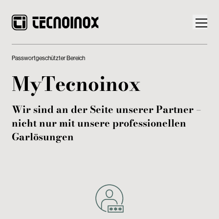
Passwortgeschützter Bereich
MyTecnoinox
Wir sind an der Seite unserer Partner –
Produkte
nicht nur mit unsere professionellen
Die Welt von Tecnoinox
Garlösungen
News
Download
Kontakt