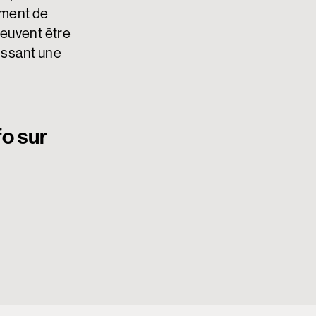
ement de
euvent être
issant une
fo sur