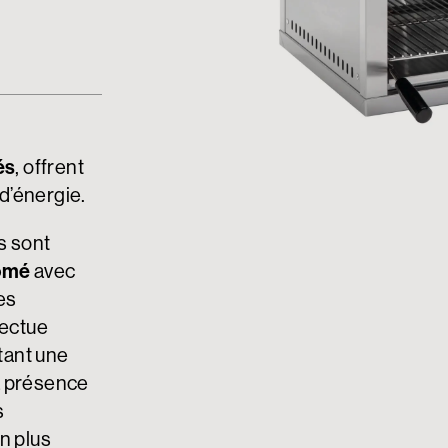
és
, offrent
d’énergie.
es sont
romé
avec
es
fectue
tant une
a présence
s
n plus