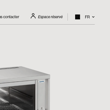
s contacter
Espace réservé
FR
EN
IT
FR
DE