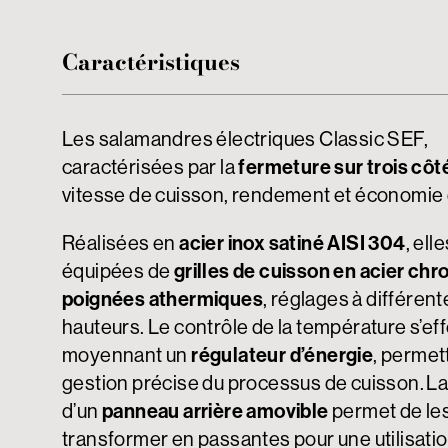
Caractéristiques
Les salamandres électriques Classic SEF,
caractérisées par la
fermeture sur trois côt
vitesse de cuisson, rendement et économie 
Réalisées en
acier inox satiné AISI 304
, ell
équipées de
grilles de cuisson en acier ch
poignées athermiques
, réglages à différent
hauteurs. Le contrôle de la température s’ef
moyennant un
régulateur d’énergie
, permet
gestion précise du processus de cuisson. L
d’un
panneau arrière amovible
permet de le
transformer en passantes pour une utilisatio