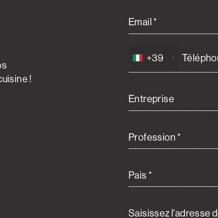
Email *
+39
os
uisine !
Entreprise
Profession *
Pais *