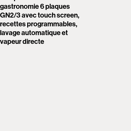
gastronomie 6 plaques
gastron
GN2/3 avec touch screen,
GN2/3 a
recettes programmables,
recette
lavage automatique et
lavage 
vapeur directe
vapeur 