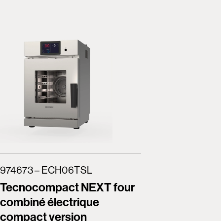
974673 – ECH06TSL
974674 
Tecnocompact NEXT four
Tecnoc
combiné électrique
combiné
compact version
compact