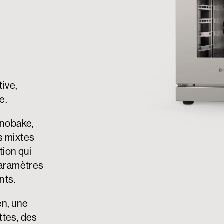
tive,
le.
cnobake,
s mixtes
tion qui
paramètres
ants.
ien, une
ttes, des