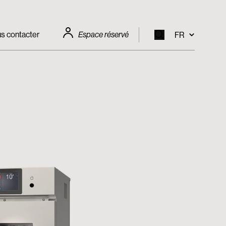
s contacter
Espace réservé
FR
EN
IT
FR
DE