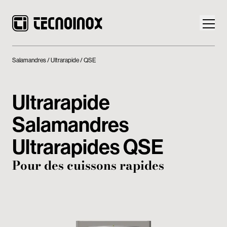
Salamandres
Ultrarapide
QSE
Ultrarapide
Produits
Salamandres
Monde Tecnoinox
Ultrarapides QSE
News
Pour des cuissons rapides
Téléchargement
Nous contacter