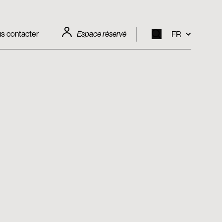
s contacter
Espace réservé
FR
EN
IT
FR
DE