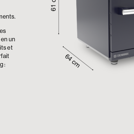
iments.
les
s en un
its et
fait
g :