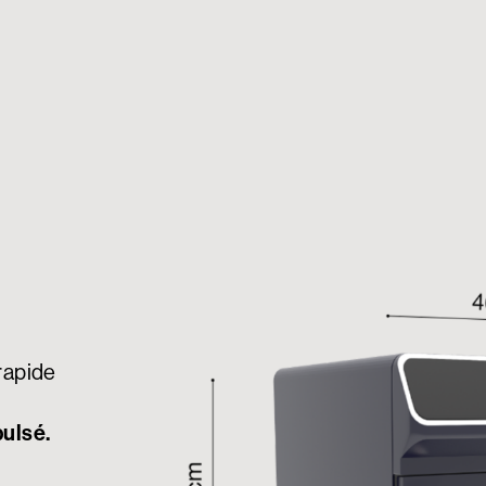
rapide
pulsé.