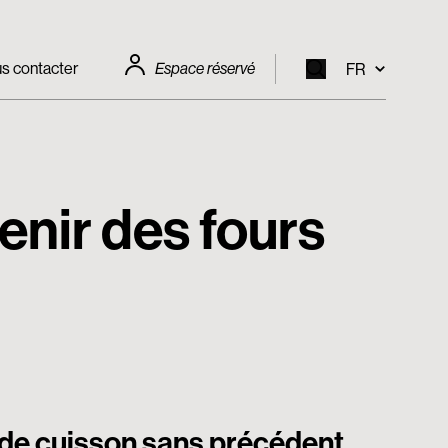
s contacter
Espace réservé
FR
EN
IT
enir des fours
FR
DE
 de cuisson sans précédent.