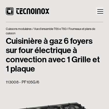
Cuissons modulaires
Vue d'ensamble T65 e T60
Fourneaux et plans de
cuisson
Cuisinière à gaz 6 foyers
sur four électrique à
Produits
convection avec 1 Grille et
Monde Tecnoinox
1 plaque
News
113008 - PF105G/6
Téléchargement
Nous contacter