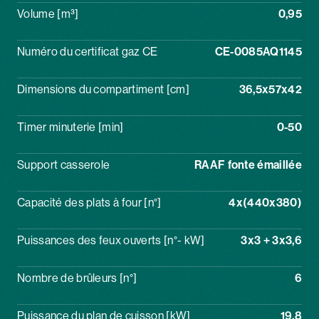
Volume [m³]
0,95
Numéro du certificat gaz CE
CE-0085AQ1145
Dimensions du compartiment [cm]
36,5x57x42
Timer minuterie [min]
0-50
Support casserole
RAAF fonte émaillée
Capacité des plats à four [n°]
4x(440x380)
Puissances des feux ouverts [n°- kW]
3x3 + 3x3,6
Nombre de brûleurs [n°]
6
Puissance du plan de cuisson [kW]
19,8