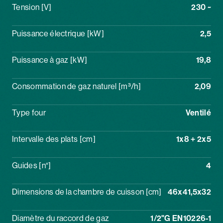
Tension [V]
230 ~
Puissance électrique [kW]
2,5
Puissance à gaz [kW]
19,8
Consommation de gaz naturel [m³/h]
2,09
Type four
Ventilé
Intervalle des plats [cm]
1x8 + 2x5
Guides [n°]
4
Dimensions de la chambre de cuisson [cm]
46x41,5x32
Diamètre du raccord de gaz
1/2"G EN10226-1