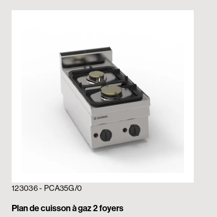
123036 - PCA35G/0
12
Plan de cuisson à gaz 2 foyers
Pla