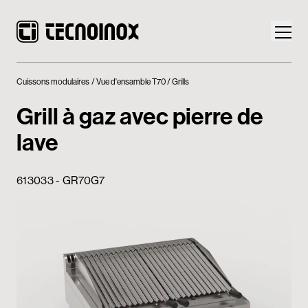
Cuissons modulaires
Vue d'ensamble T70
Grills
Grill à gaz avec pierre de
lave
Produits
613033 - GR70G7
Monde Tecnoinox
News
Téléchargement
Nous contacter