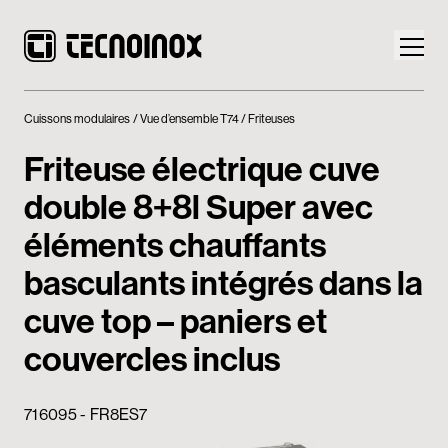
Cuissons modulaires
Vue d’ensemble T74
Friteuses
Friteuse électrique cuve
double 8+8l Super avec
Produits
éléments chauffants
Monde Tecnoinox
basculants intégrés dans la
cuve top – paniers et
News
couvercles inclus
Téléchargement
Nous contacter
716095 - FR8ES7