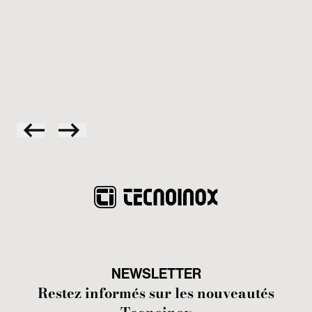
Fri
éle
la 
pan
l’h
NEWSLETTER
Restez informés sur les nouveautés