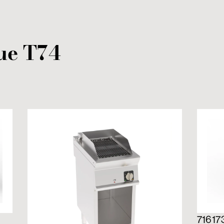
ue
T74
71617