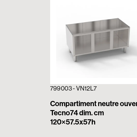
799003 - VN12L7
Compartiment neutre ouve
Tecno74 dim. cm
120×57.5x57h