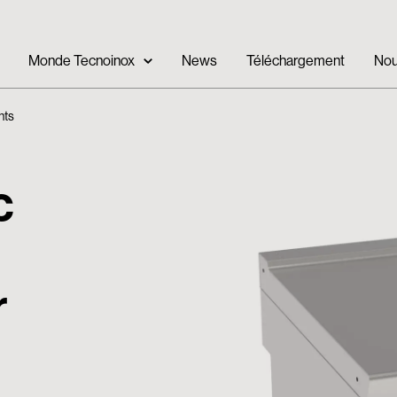
Monde Tecnoinox
News
Téléchargement
Nou
nts
c
r