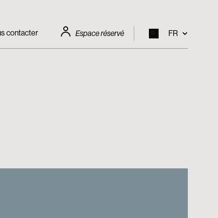
s contacter
Espace réservé
FR
EN
FR
DE