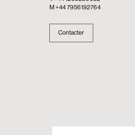
M +44 7956192764
Contacter