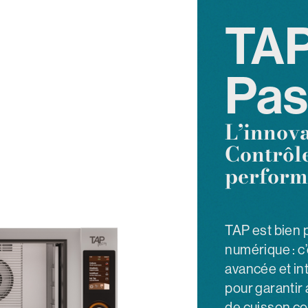
TAP
Pas
L’innova
Contrôle
perform
TAP est bien 
numérique : c
avancée et int
pour garantir 
de cuisson co