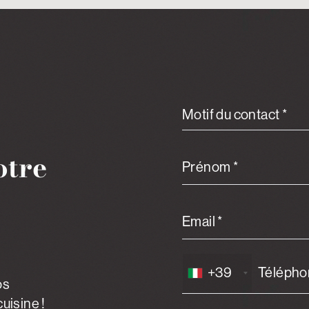
Motif du contact *
otre
Prénom *
Email *
+39
os
uisine !