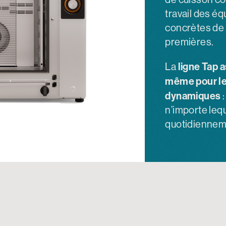
travail des é
concrètes de 
premières.
ligne Tap 
La
même pour le
dynamiques
:
n’importe lequ
quotidiennem