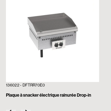
13
136022 - DFTRR70E0
Pla
Plaque à snacker électrique rainurée Drop-in
in