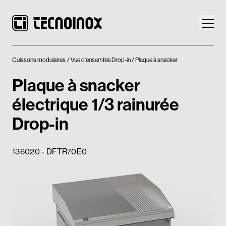
Cuissons modulaires
Vue d'ensamble Drop-in
Plaque à snacker
Plaque à snacker
électrique 1/3 rainurée
Produits
Drop-in
Monde Tecnoinox
136020 - DFTR70E0
News
Téléchargement
Nous contacter