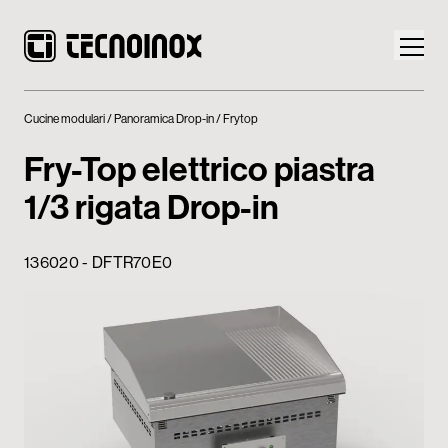
Cucine modulari
Panoramica Drop-in
Frytop
Fry-Top elettrico piastra
1/3 rigata Drop-in
Prodotti
136020 - DFTR70E0
Mondo Tecnoinox
News
Download
Contatti