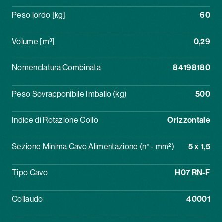
Peso lordo [kg]
60
Volume [m³]
0,29
Nomenclatura Combinata
84198180
Peso Sovrapponibile Imballo (kg)
500
Indice di Rotazione Collo
Orizzontale
Sezione Minima Cavo Alimentazione (n° - mm²)
5 x 1,5
Tipo Cavo
H07 RN-F
Collaudo
40001