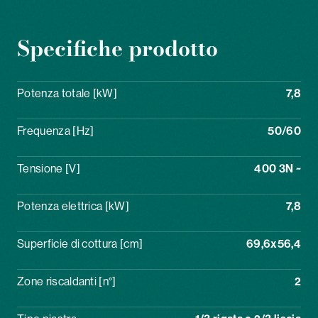
Specifiche prodotto
Potenza totale [kW]
7,8
Frequenza [Hz]
50/60
Tensione [V]
400 3N ~
Potenza elettrica [kW]
7,8
Superficie di cottura [cm]
69,6x56,4
Zone riscaldanti [n°]
2