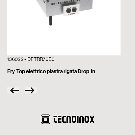
13
136022 - DFTRR70E0
Fry
Fry-Top elettrico piastra rigata Drop-in