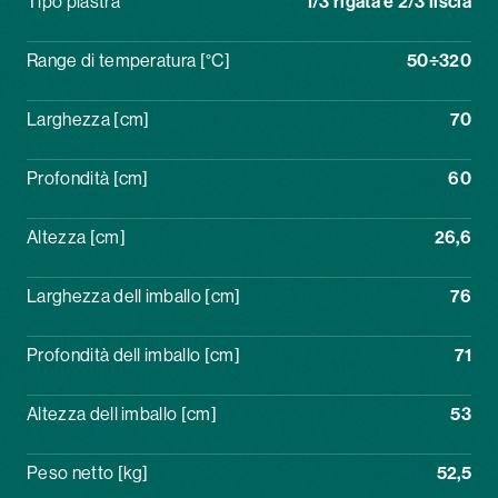
Tipo piastra
1/3 rigata e 2/3 liscia
Range di temperatura [°C]
50÷320
Larghezza [cm]
70
Profondità [cm]
60
Altezza [cm]
26,6
Larghezza dell imballo [cm]
76
Profondità dell imballo [cm]
71
Altezza dell imballo [cm]
53
Peso netto [kg]
52,5