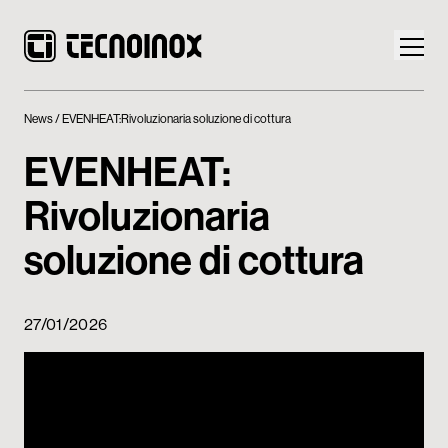
News
EVENHEAT:Rivoluzionaria soluzione di cottura
EVENHEAT:
Rivoluzionaria
Prodotti
soluzione di cottura
Mondo Tecnoinox
News
27/01/2026
Download
Contatti