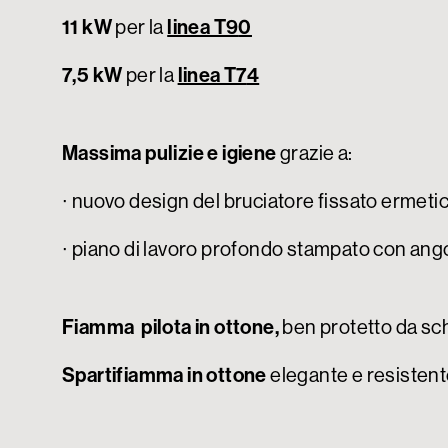
11 kW
per la
linea T9
0
7,5 kW
per la
linea T7
4
Massima pulizie e igiene
grazie a:
∙ nuovo design del bruciatore fissato ermeti
∙ piano di lavoro profondo stampato con ango
Fiamma pilota in ottone,
ben protetto da sch
Spartifiamma in ottone
elegante e resistent