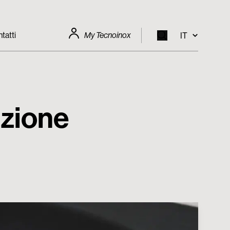
tatti
My Tecnoinox
IT
EN
IT
azione
FR
DE