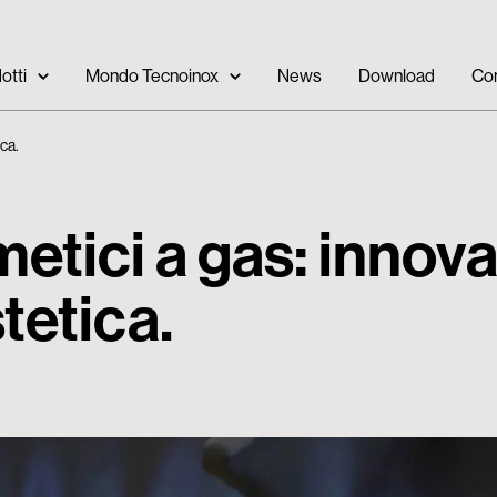
otti
Mondo Tecnoinox
News
Download
Con
ica.
metici a gas: innov
tetica.