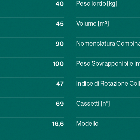
40
Peso lordo [kg]
45
Volume [m³]
90
Nomenclatura Combin
100
Peso Sovrapponibile Im
47
Indice di Rotazione Col
69
Cassetti [n°]
16,6
Modello