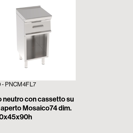
9 - PNCM4FL7
716120 - PNCM8F
 neutro con cassetto su
Piano neutro co
 aperto Mosaico74 dim.
vano aperto Mo
0x45x90h
cm 80x45x90h