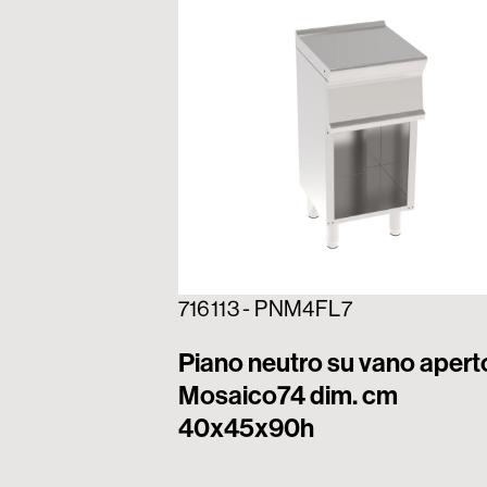
716113 - PNM4FL7
Piano neutro su vano apert
Mosaico74 dim. cm
40x45x90h