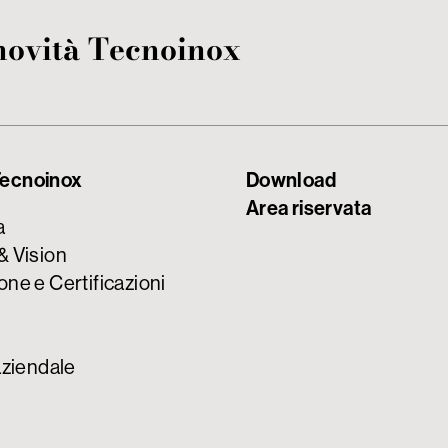
 novità Tecnoinox
ecnoinox
Download
Area riservata
a
& Vision
one e Certificazioni
aziendale