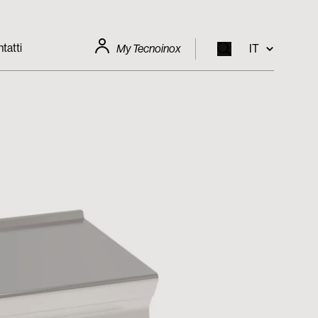
tatti
My Tecnoinox
IT
EN
IT
FR
DE