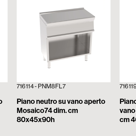
716114 - PNM8FL7
71611
o
Piano neutro su vano aperto
Piano
Mosaico74 dim. cm
vano
80x45x90h
cm 4