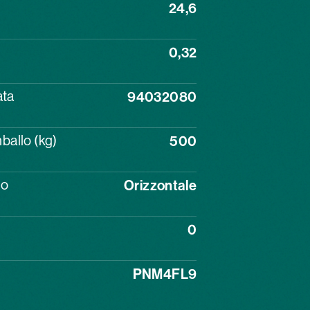
24,6
0,32
ata
94032080
ballo (kg)
500
lo
Orizzontale
0
PNM4FL9