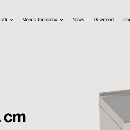
otti
Mondo Tecnoinox
News
Download
Con
. cm