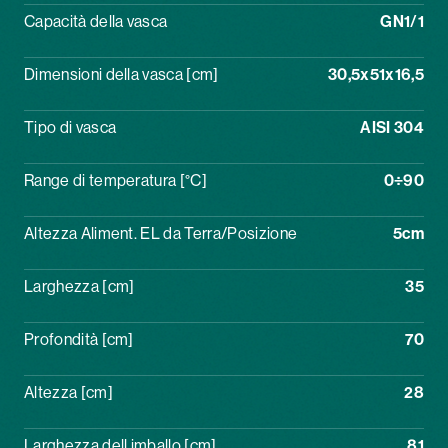
Capacità della vasca
GN1/1
Dimensioni della vasca [cm]
30,5x51x16,5
Tipo di vasca
AISI 304
Range di temperatura [°C]
0÷90
Altezza Aliment. EL da Terra/Posizione
5cm
Larghezza [cm]
35
Profondità [cm]
70
Altezza [cm]
28
Larghezza dell imballo [cm]
81