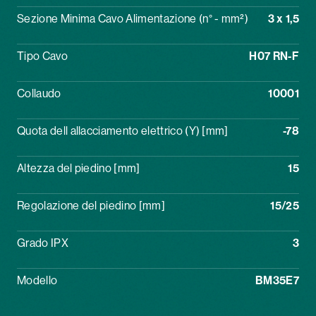
Sezione Minima Cavo Alimentazione (n° - mm²)
3 x 1,5
Tipo Cavo
H07 RN-F
Collaudo
10001
Quota dell allacciamento elettrico (Y) [mm]
-78
Altezza del piedino [mm]
15
Regolazione del piedino [mm]
15/25
Grado IPX
3
Modello
BM35E7