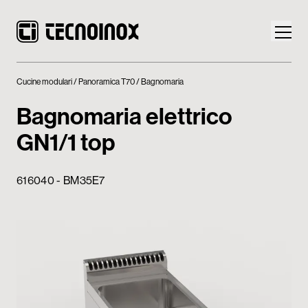
Cucine modulari
Panoramica T70
Bagnomaria
Bagnomaria elettrico
GN1/1 top
Prodotti
616040 - BM35E7
Mondo Tecnoinox
News
Download
Contatti