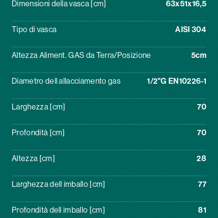
Dimensioni della vasca [cm]
63x51x16,5
Tipo di vasca
AISI 304
Altezza Aliment. GAS da Terra/Posizione
5cm
Diametro dell allacciamento gas
1/2"G EN10226-1
Larghezza [cm]
70
Profondità [cm]
70
Altezza [cm]
28
Larghezza dell imballo [cm]
77
Profondità dell imballo [cm]
81