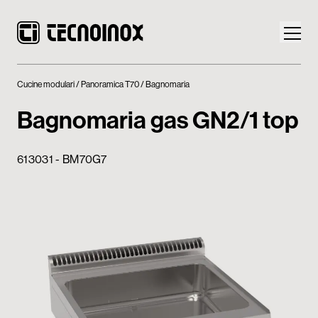
Cucine modulari
Panoramica T70
Bagnomaria
Bagnomaria gas GN2/1 top
Prodotti
613031 - BM70G7
Mondo Tecnoinox
News
Download
Contatti