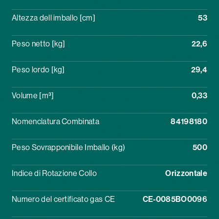
Altezza dell imballo [cm]
53
Peso netto [kg]
22,6
Peso lordo [kg]
29,4
Volume [m³]
0,33
Nomenclatura Combinata
84198180
Peso Sovrapponibile Imballo (kg)
500
Indice di Rotazione Collo
Orizzontale
Numero del certificato gas CE
CE-0085BO0096