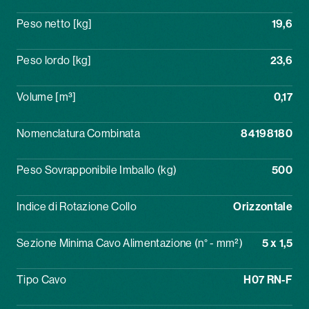
Peso netto [kg]
19,6
Peso lordo [kg]
23,6
Volume [m³]
0,17
Nomenclatura Combinata
84198180
Peso Sovrapponibile Imballo (kg)
500
Indice di Rotazione Collo
Orizzontale
Sezione Minima Cavo Alimentazione (n° - mm²)
5 x 1,5
Tipo Cavo
H07 RN-F