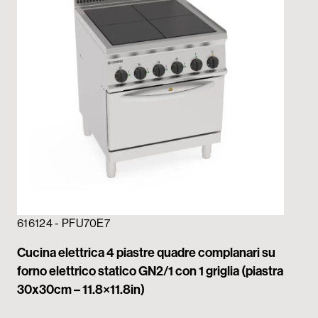
616124 - PFU70E7
61
Cucina elettrica 4 piastre quadre complanari su
Cuc
forno elettrico statico GN2/1 con 1 griglia (piastra
com
30x30cm – 11.8×11.8in)
(pi