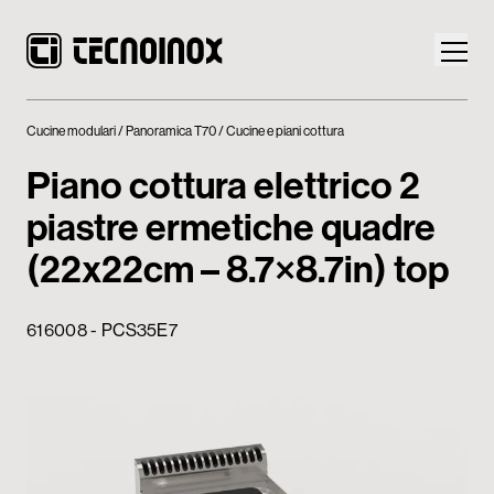
Cucine modulari
Panoramica T70
Cucine e piani cottura
Piano cottura elettrico 2
piastre ermetiche quadre
Prodotti
(22x22cm – 8.7×8.7in) top
Mondo Tecnoinox
616008 - PCS35E7
News
Download
Contatti