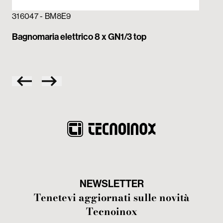
316047 - BM8E9
31
Bagnomaria elettrico 8 x GN1/3 top
Bag
va
NEWSLETTER
Tenetevi aggiornati sulle novità
Tecnoinox