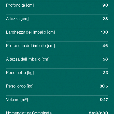
Profondità [cm]
90
Altezza [cm]
28
Larghezza dell imballo [cm]
100
Profondità dell imballo [cm]
46
Altezza dell imballo [cm]
58
Peso netto [kg]
23
Peso lordo [kg]
30,5
Volume [m³]
0,27
Nomenclatura Combinata
84198180