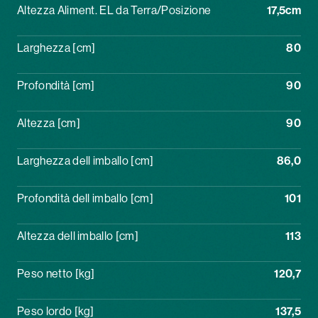
Altezza Aliment. EL da Terra/Posizione
17,5cm
Larghezza [cm]
80
Profondità [cm]
90
Altezza [cm]
90
Larghezza dell imballo [cm]
86,0
Profondità dell imballo [cm]
101
Altezza dell imballo [cm]
113
Peso netto [kg]
120,7
Peso lordo [kg]
137,5