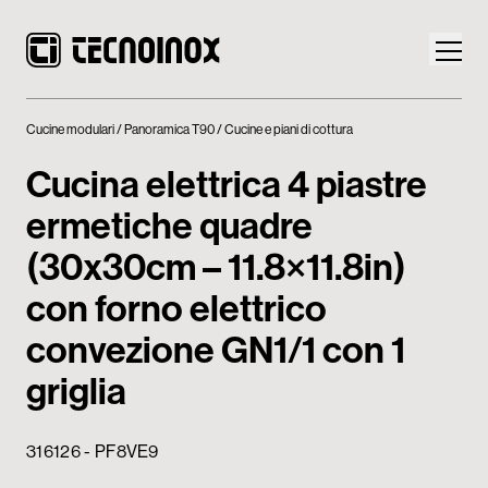
Cucine modulari
Panoramica T90
Cucine e piani di cottura
Cucina elettrica 4 piastre
ermetiche quadre
Prodotti
(30x30cm – 11.8×11.8in)
Mondo Tecnoinox
con forno elettrico
convezione GN1/1 con 1
News
griglia
Download
Contatti
316126 - PF8VE9