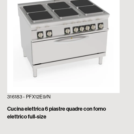
316183 - PFX12E9/N
316
Cucina elettrica 6 piastre quadre con forno
Cuc
elettrico full-size
(30
con