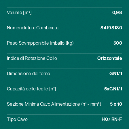
Volume [m³]
0,98
Nomenclatura Combinata
84198180
Peso Sovrapponibile Imballo (kg)
500
Indice di Rotazione Collo
Orizzontale
Dimensione del forno
GN1/1
Capacità delle teglie [n°]
5xGN1/1
Sezione Minima Cavo Alimentazione (n° - mm²)
5 x 10
Tipo Cavo
H07 RN-F