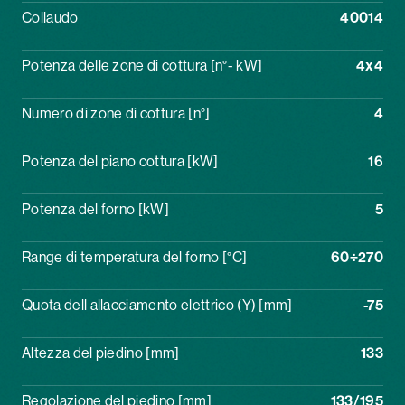
Collaudo
40014
Potenza delle zone di cottura [n°- kW]
4x4
Numero di zone di cottura [n°]
4
Potenza del piano cottura [kW]
16
Potenza del forno [kW]
5
Range di temperatura del forno [°C]
60÷270
Quota dell allacciamento elettrico (Y) [mm]
-75
Altezza del piedino [mm]
133
Regolazione del piedino [mm]
133/195