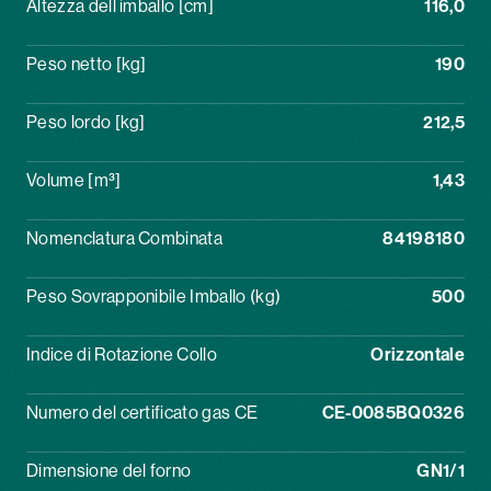
Altezza dell imballo [cm]
116,0
Peso netto [kg]
190
Peso lordo [kg]
212,5
Volume [m³]
1,43
Nomenclatura Combinata
84198180
Peso Sovrapponibile Imballo (kg)
500
Indice di Rotazione Collo
Orizzontale
Numero del certificato gas CE
CE-0085BQ0326
Dimensione del forno
GN1/1