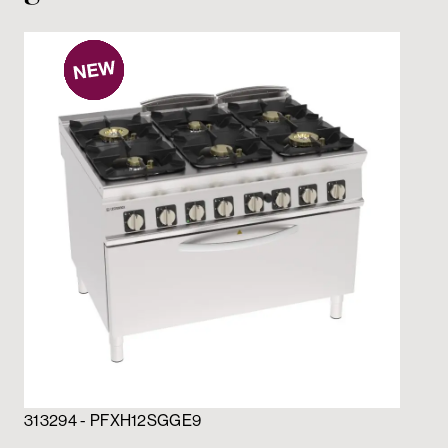
31
Cuc
su 
gri
313294 - PFXH12SGGE9