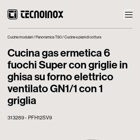
Cucine modulari
Panoramica T90
Cucine e piani di cottura
Cucina gas ermetica 6
fuochi Super con griglie in
Prodotti
ghisa su forno elettrico
Mondo Tecnoinox
ventilato GN1/1 con 1
griglia
News
Download
313289 - PFH12SV9
Contatti