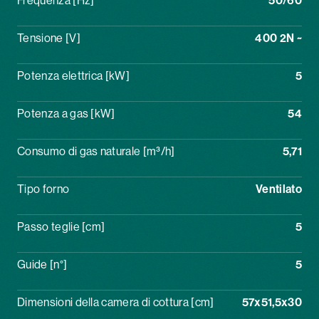
Frequenza [Hz]
50/60
Tensione [V]
400 2N ~
Potenza elettrica [kW]
5
Potenza a gas [kW]
54
Consumo di gas naturale [m³/h]
5,71
Tipo forno
Ventilato
Passo teglie [cm]
5
Guide [n°]
5
Dimensioni della camera di cottura [cm]
57x51,5x30