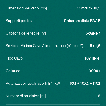
Dimensioni del vano [cm]
33x76,1x39,5
Supporti pentola
Ghisa smaltata RAAF
Capacità delle teglie [n°]
5xGN1/1
Sezione Minima Cavo Alimentazione (n° - mm²)
5 x 1,5
Tipo Cavo
H07 RN-F
Collaudo
30007
Potenza dei fuochi aperti [n°- kW]
6X2 + 10X2 + 11X2
Numero di bruciatori [n°]
6