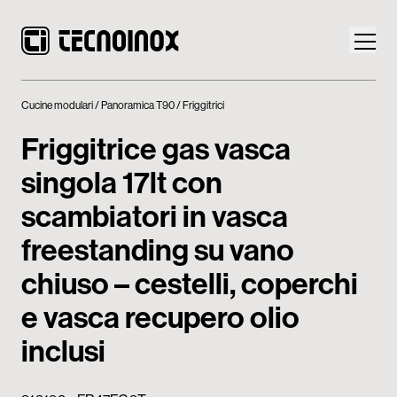
Cucine modulari
Panoramica T90
Friggitrici
Friggitrice gas vasca
singola 17lt con
Prodotti
scambiatori in vasca
Mondo Tecnoinox
freestanding su vano
chiuso – cestelli, coperchi
News
e vasca recupero olio
Download
inclusi
Contatti