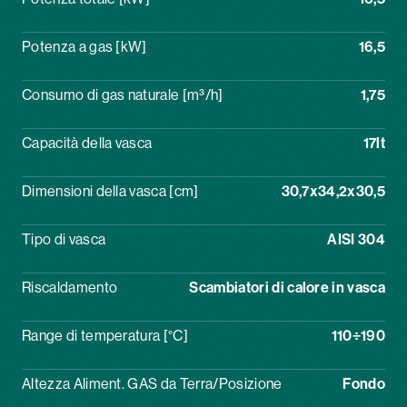
Potenza a gas [kW]
16,5
Consumo di gas naturale [m³/h]
1,75
Capacità della vasca
17lt
Dimensioni della vasca [cm]
30,7x34,2x30,5
Tipo di vasca
AISI 304
Riscaldamento
Scambiatori di calore in vasca
Range di temperatura [°C]
110÷190
Altezza Aliment. GAS da Terra/Posizione
Fondo