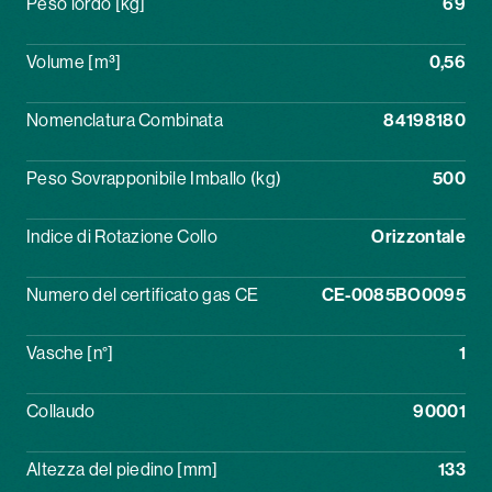
Peso lordo [kg]
69
Volume [m³]
0,56
Nomenclatura Combinata
84198180
Peso Sovrapponibile Imballo (kg)
500
Indice di Rotazione Collo
Orizzontale
Numero del certificato gas CE
CE-0085BO0095
Vasche [n°]
1
Collaudo
90001
Altezza del piedino [mm]
133